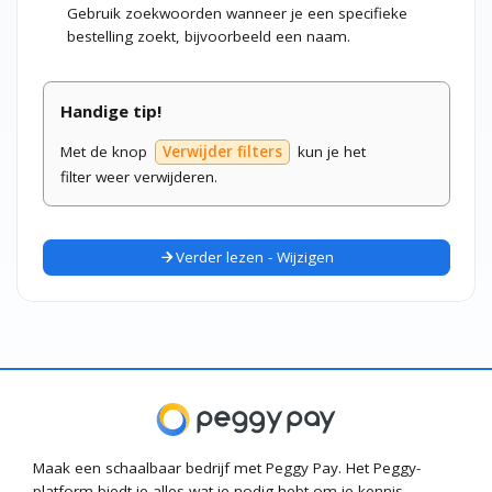
Gebruik zoekwoorden wanneer je een specifieke
bestelling zoekt, bijvoorbeeld een naam.
Handige tip!
Met de knop
Verwijder filters
kun je het
filter weer verwijderen.
Verder lezen - Wijzigen
arrow_forward
Maak een schaalbaar bedrijf met Peggy Pay. Het Peggy-
platform biedt je alles wat je nodig hebt om je kennis,