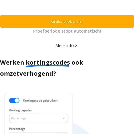
Gratis proberen?
Proefperiode stopt automatisch!
Meer info
chevron_right
Werken
kortingscodes
ook
omzetverhogend?