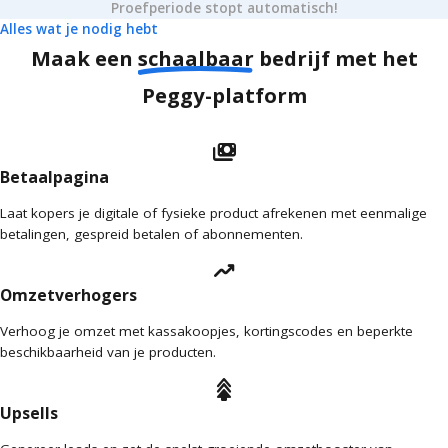
Proefperiode stopt automatisch!
Alles wat je nodig hebt
Maak een
schaalbaar
bedrijf met het
Peggy-platform
payments
Betaalpagina
Laat kopers je digitale of fysieke product afrekenen met eenmalige
betalingen, gespreid betalen of abonnementen.
trending_up
Omzetverhogers
Verhoog je omzet met kassakoopjes, kortingscodes en beperkte
beschikbaarheid van je producten.
arrow_shape_up_stack_2
Upsells