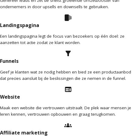
Genereer leads en zet de snelst groeiende omzetbooster van
ondernemers in door upsells en downsells te gebruiken.
web_stories
Landingspagina
Een landingspagina legt de focus van bezoekers op één doel: ze
aanzetten tot actie zodat ze klant worden.
filter_alt
Funnels
Geef je klanten wat ze nodig hebben en bied ze een productaanbod
dat precies aansluit bij de beslissingen die ze nemen in de funnel.
web
Website
Maak een website die vertrouwen uitstraalt. De plek waar mensen je
leren kennen, vertrouwen opbouwen en graag terugkomen.
groups
Affiliate marketing