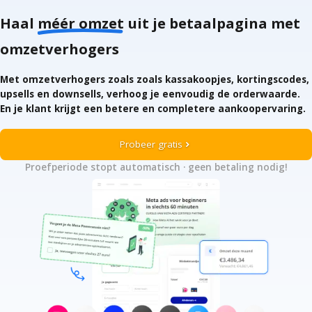
Haal
méér omzet
uit je betaalpagina
met
Gratis starten
omzetverhogers
Met omzetverhogers zoals zoals kassakoopjes, kortingscodes,
Inloggen
upsells en downsells, verhoog je eenvoudig de orderwaarde.
En je klant krijgt een betere en completere aankoopervaring.
Probeer gratis
chevron_right
Proefperiode stopt automatisch · geen betaling nodig!