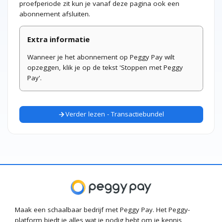
proefperiode zit kun je vanaf deze pagina ook een
abonnement afsluiten.
Extra informatie
Wanneer je het abonnement op Peggy Pay wilt
opzeggen, klik je op de tekst 'Stoppen met Peggy
Pay'.
Verder lezen - Transactiebundel
arrow_forward
Maak een schaalbaar bedrijf met Peggy Pay. Het Peggy-
platform biedt je alles wat je nodig hebt om je kennis,