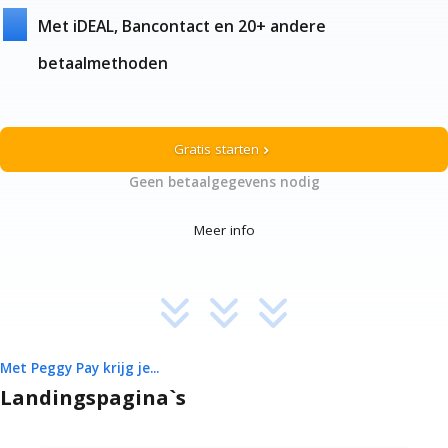
Met iDEAL, Bancontact en 20+ andere
betaalmethoden
Gratis starten
chevron_right
Geen betaalgegevens nodig
Meer info
Met Peggy Pay krijg je...
Landingspagina`s