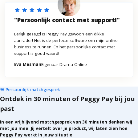
star
star
star
star
star
"Persoonlijk contact met support!"
Eerlijk gezegd is Peggy Pay gewoon een dikke
aanrader! Het is de perfecte software om mijn online
business te runnen. En het persoonlijke contact met
support is goud waard!
Eva Mesman
Eigenaar
Drama Online
🎯 Persoonlijk matchgesprek
Ontdek in 30 minuten of Peggy Pay bij jou
past
In een vrijblijvend matchgesprek van 30 minuten denken wij
met jou mee.
Jij vertelt over je product, wij laten zien hoe
Peggy Pay werkt in jouw situatie.