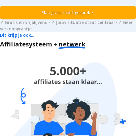
Plan gratis matchgesprek
chevron_right
✓ Gratis en vrijblijvend · ✓ Jouw situatie staat centraal · ✓ Geen
verkooppraatje
Dit krijg je ook...
Affiliatesysteem +
netwerk