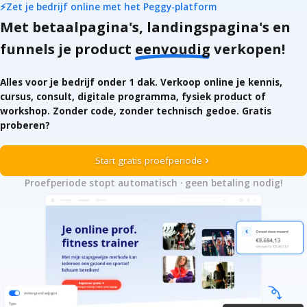
⚡Zet je bedrijf online met het Peggy-platform
Met betaalpagina's, landingspagina's en
Gratis starten
funnels je product
eenvoudig
verkopen!
Alles voor je bedrijf onder 1 dak. Verkoop online je kennis,
Inloggen
cursus, consult, digitale programma, fysiek product of
workshop. Zonder code, zonder technisch gedoe. Gratis
proberen?
Start gratis proefperiode
chevron_right
Proefperiode stopt automatisch · geen betaling nodig!