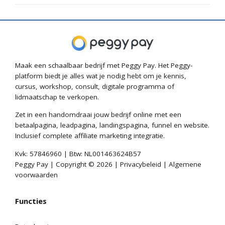
muisklikken met Peggy Pay.
vragen over hebt.
Nee. Peggy Pay wordt volledig gehost op veilige,
betrouwbare en supersnelle servers in Nederland. Alle
gegevens worden versleuteld opgeslagen en blijven veilig
bewaard in Nederland! Onze high-end servers zorgen ervoor
dat je website en pagina's pijlsnel worden geladen. En het is
allemaal inbegrepen in de prijs.
Maak een schaalbaar bedrijf met Peggy Pay. Het Peggy-
platform biedt je alles wat je nodig hebt om je kennis,
cursus, workshop, consult, digitale programma of
lidmaatschap te verkopen.
Zet in een handomdraai jouw bedrijf online met een
betaalpagina, leadpagina, landingspagina, funnel en website.
Inclusief complete affiliate marketing integratie.
Kvk: 57846960 | Btw: NL001463624B57
Peggy Pay | Copyright © 2026 |
Privacybeleid
|
Algemene
voorwaarden
Functies