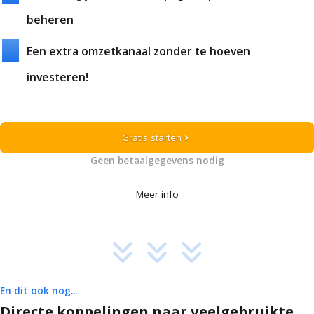
beheren
Een extra omzetkanaal zonder te hoeven
investeren!
Gratis starten
chevron_right
Geen betaalgegevens nodig
Meer info
En dit ook nog...
Directe koppelingen naar veelgebruikte