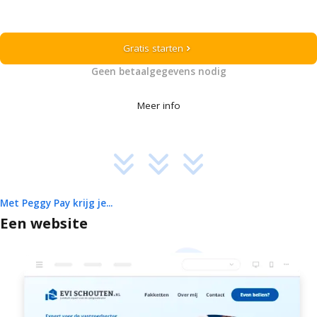
Gratis starten
chevron_right
Geen betaalgegevens nodig
Meer info
Met Peggy Pay krijg je...
Een website