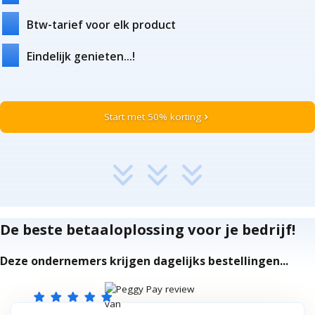
Btw-tarief voor elk product
Eindelijk genieten...!
Start met 50% korting
chevron_right
De beste betaaloplossing voor je bedrijf!
Deze ondernemers krijgen dagelijks bestellingen...
star
star
star
star
star