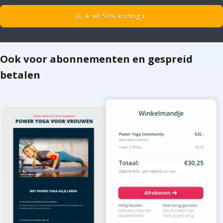
Ja, ik wil 50% korting
chevron_right
Ook voor abonnementen en gespreid
betalen