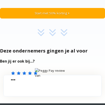
Start met 50% korting
chevron_right
Deze ondernemers gingen je al voor
Ben jij er ook bij...?
star
star
star
star
star
""