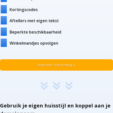
Kortingscodes
Aftellers met eigen tekst
Beperkte beschikbaarheid
Winkelmandjes opvolgen
Start met 50% korting
chevron_right
Gebruik je eigen huisstijl en koppel aan je