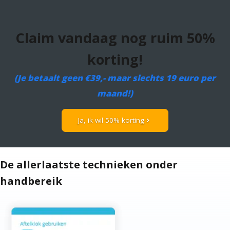
Claim vandaag nog ruim 50%
korting!
(Je betaalt geen €39,- maar slechts 19 euro per
maand!)
Ja, ik wil 50% korting
chevron_right
De allerlaatste technieken onder
handbereik