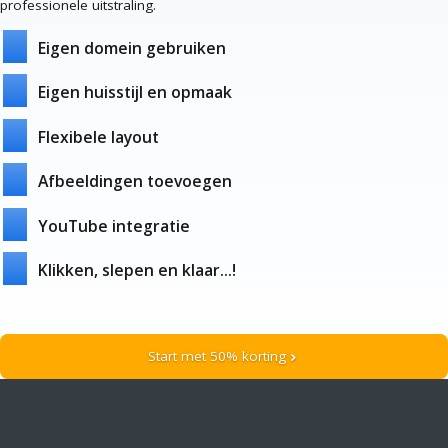
professionele uitstraling.
Eigen domein gebruiken
Eigen huisstijl en opmaak
Flexibele layout
Afbeeldingen toevoegen
YouTube integratie
Klikken, slepen en klaar...!
Start met 50% korting
chevron_right