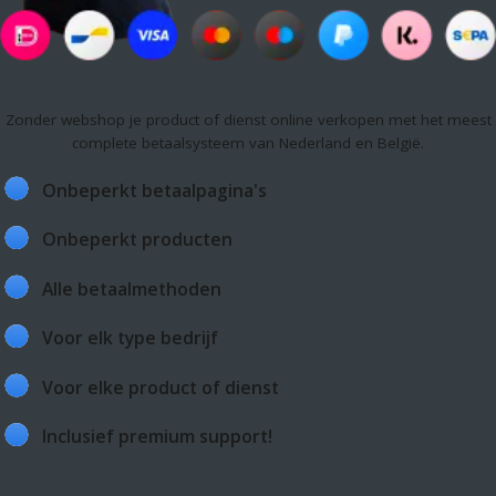
Zonder webshop je product of dienst online verkopen met het meest
complete betaalsysteem van Nederland en België.
Onbeperkt betaalpagina's
Onbeperkt producten
Alle betaalmethoden
Voor elk type bedrijf
Voor elke product of dienst
Inclusief premium support!